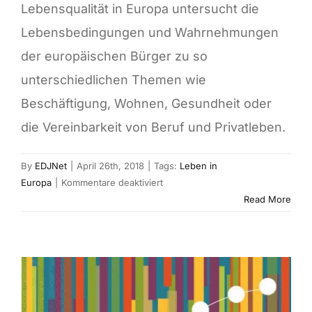
Lebensqualität in Europa untersucht die
Lebensbedingungen und Wahrnehmungen
der europäischen Bürger zu so
unterschiedlichen Themen wie
Beschäftigung, Wohnen, Gesundheit oder
die Vereinbarkeit von Beruf und Privatleben.
By
EDJNet
|
April 26th, 2018
|
Tags:
Leben in
für
Europa
|
Kommentare deaktiviert
Umfrage
Read More
zur
Lebensqualität
in
Europa
–
Eurofound