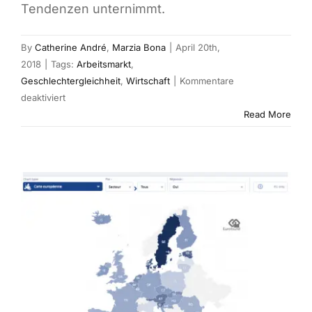
Tendenzen unternimmt.
By
Catherine André
,
Marzia Bona
|
April 20th,
2018
|
Tags:
Arbeitsmarkt
,
Geschlechtergleichheit
,
Wirtschaft
|
Kommentare
für
deaktiviert
Ausgezeichneter
Read More
Arbeitsplatzzuwachs
in
der
IKT-
Branche:
Frauen
erneut
ausgemustert?