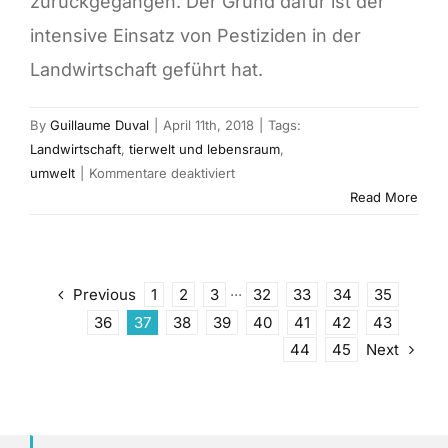
zurückgegangen. Der Grund dafür ist der
intensive Einsatz von Pestiziden in der
Landwirtschaft geführt hat.
By
Guillaume Duval
|
April 11th, 2018
|
Tags:
Landwirtschaft
,
tierwelt und lebensraum
,
für
umwelt
|
Kommentare deaktiviert
Vögel
Read More
als
unschuldige
Opfer
der
Previous
1
2
3
···
32
33
34
35
Intensivlandwirtschaft
36
37
38
39
40
41
42
43
Next
44
45