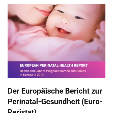
in
Europa
–
Eurofound
Der Europäische Bericht zur
Perinatal-Gesundheit (Euro-
Peristat)