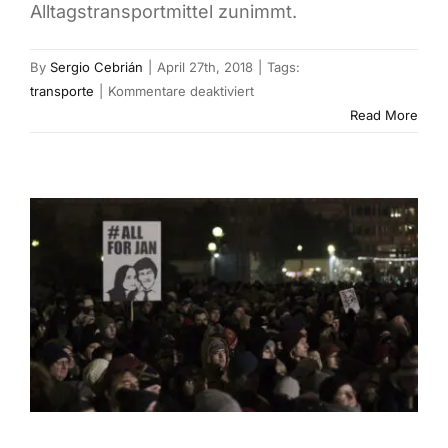
Alltagstransportmittel zunimmt.
By
Sergio Cebrián
|
April 27th, 2018
|
Tags:
für
transporte
|
Kommentare deaktiviert
Die
Read More
europäischen
Städte
treten
in
die
Pedale