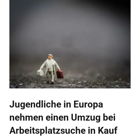
die
„Erosion
des
europäischen
Modells“
an
Jugendliche in Europa
nehmen einen Umzug bei
Arbeitsplatzsuche in Kauf