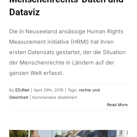
Dataviz
Die in Neuseeland ansässige Human Rights
Measurement Initiative (HRMI) hat ihren
ersten Datensatz gestartet, der die Situation
der Menschenrechte in Ländern auf der
ganzen Welt erfasst.
By
EDJNet
|
April 29th, 2018
|
Tags:
rechte und
für
Gleichheit
|
Kommentare deaktiviert
Menschenrechts-
Read More
Daten
und
Dataviz