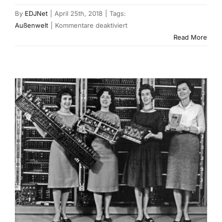
By
EDJNet
|
April 25th, 2018
|
Tags:
für
Außenwelt
|
Kommentare deaktiviert
OECD-
Read More
Bericht
zur
Entwicklungszusammenarbeit