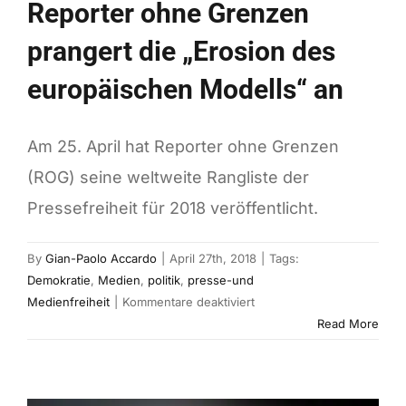
Reporter ohne Grenzen
prangert die „Erosion des
europäischen Modells“ an
Am 25. April hat Reporter ohne Grenzen
(ROG) seine weltweite Rangliste der
Pressefreiheit für 2018 veröffentlicht.
By
Gian-Paolo Accardo
|
April 27th, 2018
|
Tags:
Demokratie
,
Medien
,
politik
,
presse-und
für
Medienfreiheit
|
Kommentare deaktiviert
Reporter
Read More
ohne
Grenzen
prangert