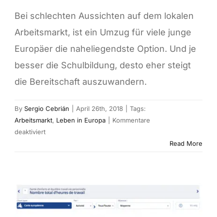
Bei schlechten Aussichten auf dem lokalen
Arbeitsmarkt, ist ein Umzug für viele junge
Europäer die naheliegendste Option. Und je
besser die Schulbildung, desto eher steigt
die Bereitschaft auszuwandern.
By
Sergio Cebrián
|
April 26th, 2018
|
Tags:
Arbeitsmarkt
,
Leben in Europa
|
Kommentare
für
deaktiviert
Jugendliche
Read More
in
Europa
nehmen
einen
Umzug
bei