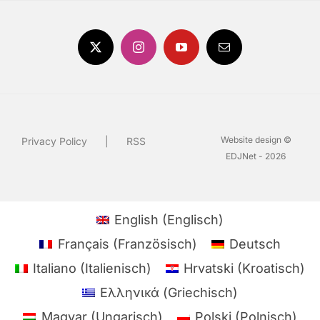
Website design ©
Privacy Policy
RSS
EDJNet - 2026
English
(
Englisch
)
Français
(
Französisch
)
Deutsch
Italiano
(
Italienisch
)
Hrvatski
(
Kroatisch
)
Ελληνικά
(
Griechisch
)
Magyar
(
Ungarisch
)
Polski
(
Polnisch
)