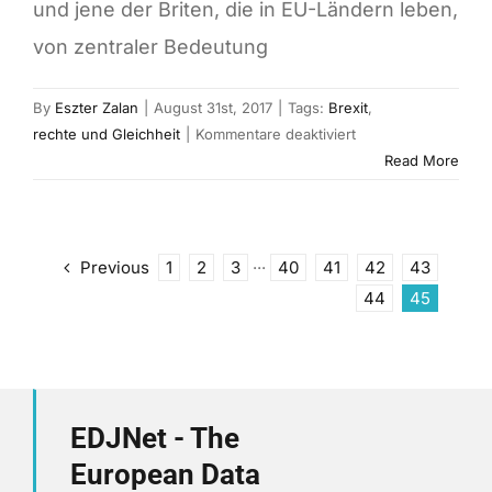
und jene der Briten, die in EU-Ländern leben,
von zentraler Bedeutung
By
Eszter Zalan
|
August 31st, 2017
|
Tags:
Brexit
,
für
rechte und Gleichheit
|
Kommentare deaktiviert
EU-
Read More
Bürgerrechte
an
oberster
Stelle
Previous
1
2
3
···
40
41
42
43
44
45
EDJNet - The
European Data