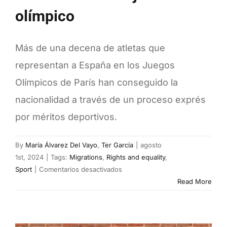
son
olímpico
mujeres
Más de una decena de atletas que
representan a España en los Juegos
Olímpicos de París han conseguido la
nacionalidad a través de un proceso exprés
por méritos deportivos.
By
María Álvarez Del Vayo
,
Ter García
|
agosto
1st, 2024
|
Tags:
Migrations
,
Rights and equality
,
en
Sport
|
Comentarios desactivados
Mercado
Read More
de
fichajes
olímpico