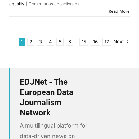
en
equality
|
Comentarios desactivados
Un
Read More
pequeño
paso
para
unos
Next
1
2
3
4
5
6
···
15
16
17
pocos,
una
odisea
para
el
EDJNet - The
resto:
European Data
cómo
Journalism
conseguir
ser
Network
ciudadano
europeo
A multilingual platform for
data-driven news on