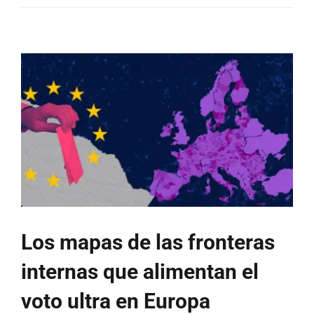
los
forma,
Europa
los
contrata:
así
es
el
mapa
de
la
nueva
fuga
de
Los mapas de las fronteras
cerebros
internas que alimentan el
voto ultra en Europa