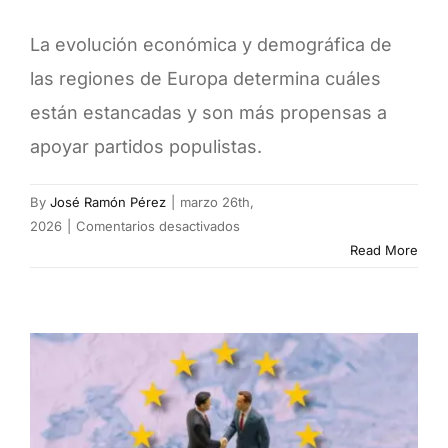
La evolución económica y demográfica de
las regiones de Europa determina cuáles
están estancadas y son más propensas a
apoyar partidos populistas.
By
José Ramón Pérez
|
marzo 26th,
en
2026
|
Comentarios desactivados
Los
Read More
mapas
de
las
fronteras
internas
que
alimentan
el