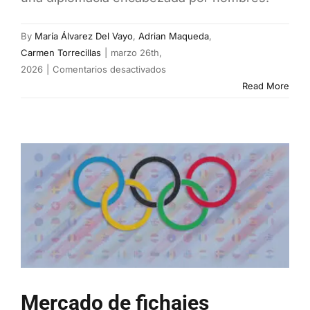
By
María Álvarez Del Vayo
,
Adrian Maqueda
,
Carmen Torrecillas
|
marzo 26th,
en
2026
|
Comentarios desactivados
Solo
Read More
tres
de
cada
diez
embajadores
que
envían
los
países
de
la
Unión
Mercado de fichajes
Europea