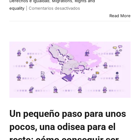
Derechos e igualdad
,
Migrations
,
Rights and
en
equality
|
Comentarios desactivados
Ser
Read More
extranjero
en
la
tierra
en
la
que
naces
Un pequeño paso para unos
pocos, una odisea para el
resto: cómo conseguir ser