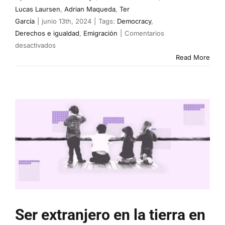
Lucas Laursen
,
Adrian Maqueda
,
Ter
García
|
junio 13th, 2024
|
Tags:
Democracy
,
Derechos e igualdad
,
Emigración
|
Comentarios
en
desactivados
Vivir
Read More
sin
derechos:
apátridas,
las
personas
invisibles
Ser extranjero en la tierra en