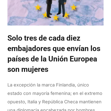
voto
ultra
en
Europa
Solo tres de cada diez
embajadores que envían los
países de la Unión Europea
son mujeres
La excepción la marca Finlandia, único
estado con mayoría femenina; en el extremo
opuesto, Italia y República Checa mantienen
una diplomacia encabezada por hombres.