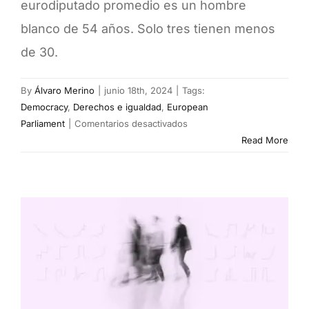
eurodiputado promedio es un hombre
blanco de 54 años. Solo tres tienen menos
de 30.
By
Álvaro Merino
|
junio 18th, 2024
|
Tags:
Democracy
,
Derechos e igualdad
,
European
en
Parliament
|
Comentarios desactivados
El
Read More
portazo
de
Bruselas
a
la
diversidad:
un
Europarlamento
sin
jóvenes