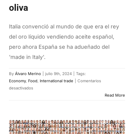
oliva
manda
Italia convenció al mundo de que era el rey
del oro líquido vendiendo aceite español,
pero ahora España se ha adueñado del
'made in Italy'.
By
Álvaro Merino
|
julio 9th, 2024
|
Tags:
Economy
,
Food
,
International trade
|
Comentarios
en
desactivados
Las
Read More
guerras
del
aceite
de
oliva