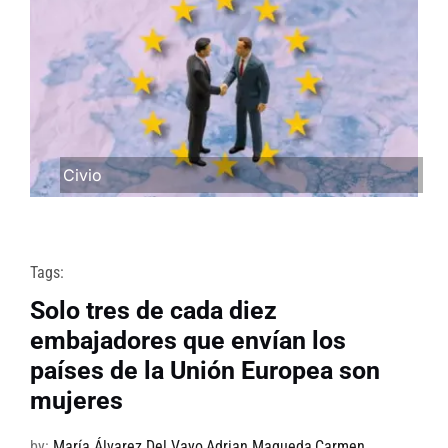
Civio
Tags:
Solo tres de cada diez
embajadores que envían los
países de la Unión Europea son
mujeres
by:
María Álvarez Del Vayo
,
Adrian Maqueda
,
Carmen