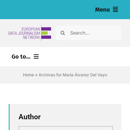
Skip
Menu
to
content
Home
Search
for:
Noticias
Go to...
Investigaciones (eng)
Home
»
Archives for María Álvarez Del Vayo
Recursos para periodistas (eng)
About
Newsletter
Author
Español