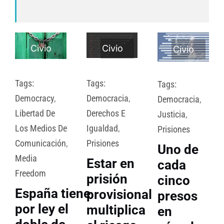
Civio
Civio
Civio
Tags:
Tags:
Tags:
Democracy
,
Democracia
,
Democracia
,
Libertad De
Derechos E
Justicia
,
Los Medios De
Igualdad
,
Prisiones
Comunicación
,
Prisiones
Uno de
Media
Estar en
cada
Freedom
prisión
cinco
España tiene
provisional
presos
por ley el
multiplica
en