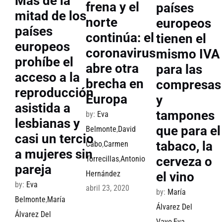
Más de la
frena y el
países
mitad de los
norte
europeos
países
continúa: el
tienen el
europeos
coronavirus
mismo IVA
prohíbe el
abre otra
para las
acceso a la
brecha en
compresas
reproducción
Europa
y
asistida a
tampones
by:
Eva
lesbianas y
que para el
Belmonte
,
David
casi un tercio
tabaco, la
Cabo
,
Carmen
a mujeres sin
cerveza o
Torrecillas
,
Antonio
pareja
Hernández
el vino
by:
Eva
abril 23, 2020
by:
María
Belmonte
,
María
Álvarez Del
Álvarez Del
Vayo
,
Eva