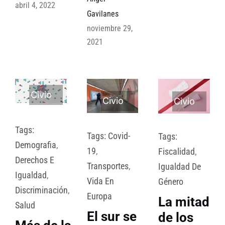
abril 4, 2022
Gavilanes
noviembre 29,
2021
Civio
Civio
Civio
Tags:
Tags:
Covid-
Tags:
Demografia
,
19
,
Fiscalidad
,
Derechos E
Transportes
,
Igualdad De
Igualdad
,
Vida En
Género
Discriminación
,
Europa
La mitad
Salud
El sur se
de los