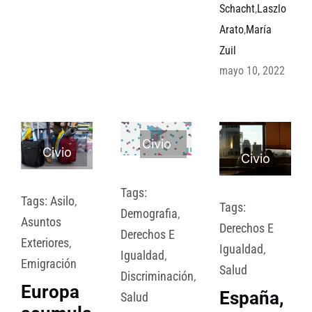
Schacht
,
Laszlo
Arato
,
María
Zuil
mayo 10, 2022
Civio
Civio
Civio
Tags:
Tags:
Asilo
,
Tags:
Demografia
,
Asuntos
Derechos E
Derechos E
Exteriores
,
Igualdad
,
Igualdad
,
Emigración
Salud
Discriminación
,
Europa
España,
Salud