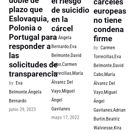
doble de
el riesgo
cárceles
plazo que
de suicidio
europeas
Eslovaquia,
en la
no tiene
Polonia o
cárcel
condena
Portugal para
firme
by:
Ángela
responder a
Bernardo
,
Eva
by:
Carmen
las
Belmonte
,
David
Torrecillas
,
Eva
solicitudes de
Cabo
,
Carmen
Belmonte
,
David
transparencia
Torrecillas
,
María
Cabo
,
María
Álvarez Del
by:
Eva
Álvarez Del
Vayo
,
Miguel
Belmonte
,
Ángela
Vayo
,
Miguel
Ángel
Bernardo
Ángel
Gavilanes
junio 29, 2023
Gavilanes
,
Adrian
mayo 17, 2022
Burtin
,
Beatriz
Walviesse
,
Kira