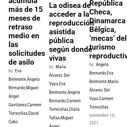
acumula
República
La odisea de
más de 15
Checa,
acceder a la
meses de
Dinamarca
reproducción
retraso
Bélgica,
asistida
medio en
‘mecas’ del
pública
las
turismo
según donde
solicitudes
reproducti
vivas
de asilo
by:
Ángela
by:
María
by:
Eva
Bernardo
,
Eva
Álvarez Del
Belmonte
,
Ángela
Belmonte
,
María
Vayo
,
Eva
Bernardo
,
Miguel
Álvarez Del
Belmonte
,
Ángela
Ángel
Vayo
,
Carmen
Bernardo
,
Carmen
Gavilanes
,
Carmen
Torrecillas
Torrecillas
,
Olalla
Torrecillas
,
David
noviembre 10,
Tuñas
,
Miguel
Cabo
2021
Ángel