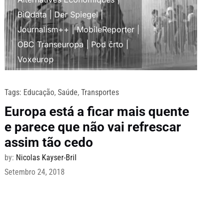
BiQdata
|
Der Spiegel
|
Journalism++
|
MobileReporter
|
OBC Transeuropa
|
Pod črto
|
Voxeurop
Tags:
Educação
,
Saúde
,
Transportes
Europa está a ficar mais quente
e parece que não vai refrescar
assim tão cedo
by:
Nicolas Kayser-Bril
Setembro 24, 2018