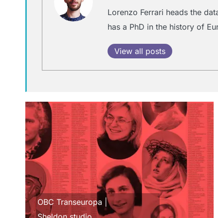
Lorenzo Ferrari heads the dat
has a PhD in the history of E
View all posts
OBC Transeuropa
|
Sheldon.studio