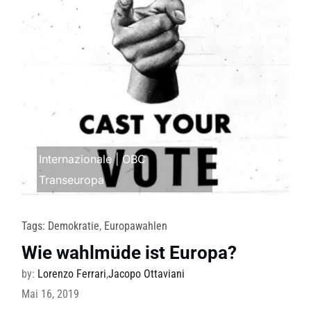
Internazionale
|
OBC
Transeuropa
Tags:
Demokratie
,
Europawahlen
Wie wahlmüde ist Europa?
by:
Lorenzo Ferrari
,
Jacopo Ottaviani
Mai 16, 2019