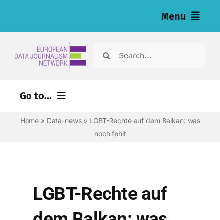
Skip
Menu
to
content
Home
Search
for:
Nachrichten
Go to...
Investigationen (eng)
Home
»
Data-news
»
LGBT-Rechte auf dem Balkan: was
Ressourcen für Journalist:innen (eng)
noch fehlt
About
Newsletter
LGBT-Rechte auf
Deutsch
dem Balkan: was