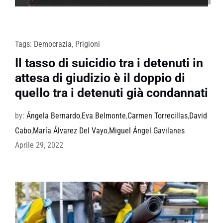
Tags:
Democrazia
,
Prigioni
Il tasso di suicidio tra i detenuti in
attesa di giudizio è il doppio di
quello tra i detenuti già condannati
by:
Ángela Bernardo
,
Eva Belmonte
,
Carmen Torrecillas
,
David
Cabo
,
María Álvarez Del Vayo
,
Miguel Ángel Gavilanes
Aprile 29, 2022