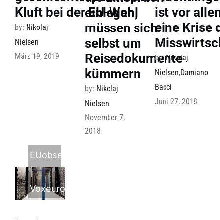
Kluft bei der EU-Wahl
ist vor all
einlegen,
eine Krise 
müssen sich
by:
Nikolaj
Misswirtsc
selbst um
Nielsen
Reisedokumente
März 19, 2019
by:
Nikolaj
kümmern
Nielsen
,
Damiano
Bacci
by:
Nikolaj
Juni 27, 2018
Nielsen
November 7,
2018
EUobserver
|
Voxeurop