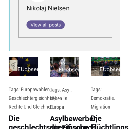
Nikolaj Nielsen
View all posts
EUobserver
EUobserve
EUobserver
Tags:
Europawahlen
,
Tags:
Tags:
Asyl
,
Geschlechtergleichheit
,
Demokratie
,
Leben In
Rechte Und Gleichheit
Migration
Europa
Die
Die
Asylbewerber,
geschlechtsspezifische
Flüchtlings
die Einspruch