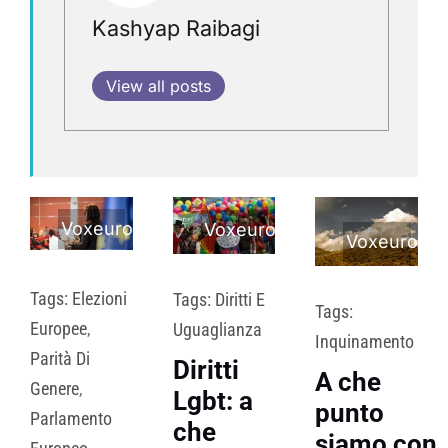
Kashyap Raibagi
View all posts
Voxeurop
Voxeurop
Voxeurop
Tags:
Elezioni
Tags:
Diritti E
Tags:
Europee
,
Uguaglianza
Inquinamento
Parità Di
Diritti
A che
Genere
,
Lgbt: a
punto
Parlamento
che
siamo con