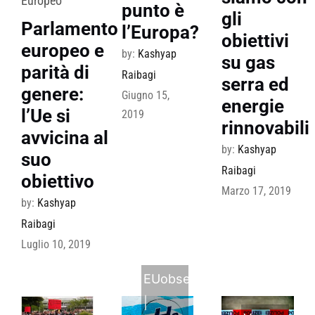
Europeo
punto è
gli
Parlamento
l’Europa?
obiettivi
europeo e
by:
Kashyap
su gas
parità di
Raibagi
serra ed
genere:
Giugno 15,
energie
l’Ue si
2019
rinnovabili
avvicina al
by:
Kashyap
suo
Raibagi
obiettivo
Marzo 17, 2019
by:
Kashyap
Raibagi
Luglio 10, 2019
EUobserver
|