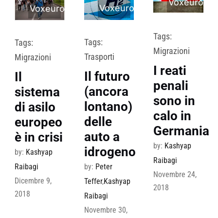
Voxeurop
Voxeurop
Voxeurop
Tags:
Tags:
Tags:
Migrazioni
Trasporti
Migrazioni
I reati
Il futuro
Il
penali
(ancora
sistema
sono in
lontano)
di asilo
calo in
delle
europeo
Germania
auto a
è in crisi
by:
Kashyap
idrogeno
by:
Kashyap
Raibagi
Raibagi
by:
Peter
Novembre 24,
Dicembre 9,
Teffer
,
Kashyap
2018
2018
Raibagi
Novembre 30,