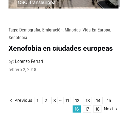
OBC Transeuropa
Tags:
Demografia
,
Emigración
,
Minorías
,
Vida En Europa
,
Xenofobia
Xenofobia en ciudades europeas
by:
Lorenzo Ferrari
febrero 2, 2018
Previous
1
2
3
···
11
12
13
14
15
Next
16
17
18