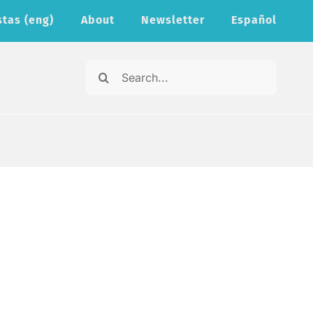
stas (eng)
About
Newsletter
Español
Search
for: