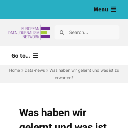
Skip
Menu
to
content
Home
Search
for:
Nachrichten
Go to...
Investigationen (eng)
Home
»
Data-news
»
Was haben wir gelernt und was ist zu
Ressourcen für Journalist:innen (eng)
erwarten?
About
Newsletter
Was haben wir
Deutsch
gelernt und was ist