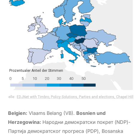
Belgien:
Vlaams Belang (VB).
Bosnien und
Herzegowina:
Народни демократски покрет (NDP)-
Партија демократског прогреса (PDP), Bosanska