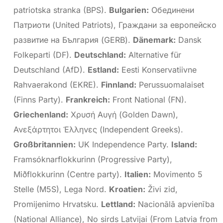
patriotska stranka (BPS).
Bulgarien:
Обединени
Патриоти (United Patriots), Граждани за европейско
развитие на България (GERB).
Dänemark:
Dansk
Folkeparti (DF).
Deutschland:
Alternative für
Deutschland (AfD).
Estland:
Eesti Konservatiivne
Rahvaerakond (EKRE).
Finnland:
Perussuomalaiset
(Finns Party).
Frankreich:
Front National (FN).
Griechenland:
Χρυσή Αυγή (Golden Dawn),
Ανεξάρτητοι Έλληνες (Independent Greeks).
Großbritannien:
UK Independence Party.
Island:
Framsóknarflokkurinn (Progressive Party),
Miðflokkurinn (Centre party).
Italien:
Movimento 5
Stelle (M5S), Lega Nord.
Kroatien:
Živi zid,
Promijenimo Hrvatsku.
Lettland:
Nacionālā apvienība
(National Alliance), No sirds Latvijai (From Latvia from