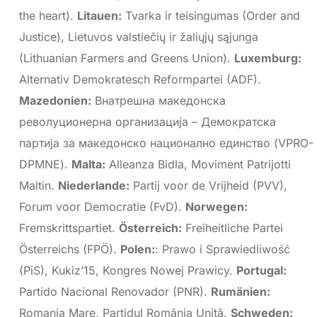
the heart).
Litauen:
Tvarka ir teisingumas (Order and
Justice), Lietuvos valstiečių ir žaliųjų sąjunga
(Lithuanian Farmers and Greens Union).
Luxemburg:
Alternativ Demokratesch Reformpartei (ADF).
Mazedonien:
Внатрешна македонска
револуционерна организација – Демократска
партија за македонско национално единство (VPRO-
DPMNE).
Malta:
Alleanza Bidla, Moviment Patrijotti
Maltin.
Niederlande:
Partij voor de Vrijheid (PVV),
Forum voor Democratie (FvD).
Norwegen:
Fremskrittspartiet.
Österreich:
Freiheitliche Partei
Österreichs (FPÖ).
Polen:
: Prawo i Sprawiedliwość
(PiS), Kukiz’15, Kongres Nowej Prawicy.
Portugal:
Partido Nacional Renovador (PNR).
Rumänien:
Romania Mare, Partidul România Unită.
Schweden: