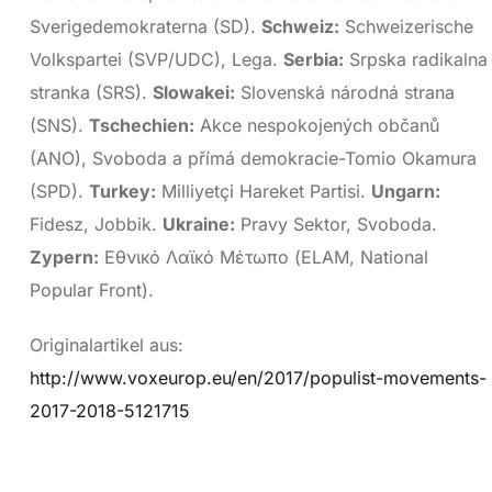
Sverigedemokraterna (SD).
Schweiz:
Schweizerische
Volkspartei (SVP/UDC), Lega.
Serbia:
Srpska radikalna
stranka (SRS).
Slowakei:
Slovenská národná strana
(SNS).
Tschechien:
Akce nespokojených občanů
(ANO), Svoboda a přímá demokracie-Tomio Okamura
(SPD).
Turkey:
Milliyetçi Hareket Partisi.
Ungarn:
Fidesz, Jobbik.
Ukraine:
Pravy Sektor, Svoboda.
Zypern:
Εθνικό Λαϊκό Μέτωπο (ELAM, National
Popular Front).
Originalartikel aus:
http://www.voxeurop.eu/en/2017/populist-movements-
2017-2018-5121715