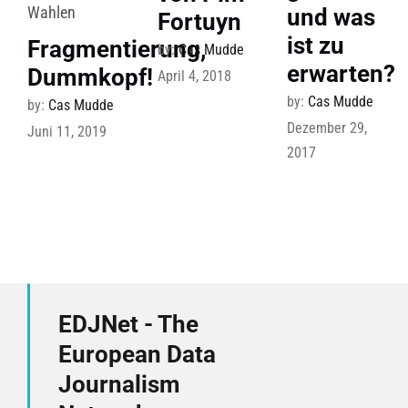
Wahlen
und was
Fortuyn
ist zu
Fragmentierung,
by:
Cas Mudde
erwarten?
Dummkopf!
April 4, 2018
by:
Cas Mudde
by:
Cas Mudde
Dezember 29,
Juni 11, 2019
2017
EDJNet - The
European Data
Journalism