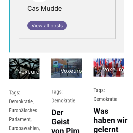
Cas Mudde
View all posts
Voxeurop
Voxeurop
Voxeurop
Tags:
Tags:
Tags:
Demokratie
Demokratie
Demokratie
,
Was
Europäisches
Der
haben wir
Parlament
,
Geist
Europawahlen
,
gelernt
von Pim