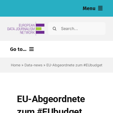
Skip
Menu
to
content
Home
Search
for:
Nachrichten
Go to...
Investigationen (eng)
Home
»
Data-news
»
EU-Abgeordnete zum #EUbudget
Ressourcen für Journalist:innen (eng)
About
Newsletter
EU-Abgeordnete
Deutsch
zum #EUbudget