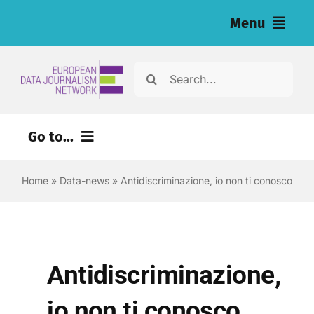
Salta
Menu
al
contenuto
Home
Cerca
per:
Articoli
Go to...
Inchieste (eng)
Home
»
Data-news
»
Antidiscriminazione, io non ti conosco
Risorse per i giornalisti (eng)
Chi siamo
Newsletter
Antidiscriminazione,
Italiano
io non ti conosco