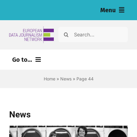
Skip
Menu
to
content
Home
Search
for:
News
Go to...
Nos enquêtes (eng)
Home
»
News
»
Page 44
Ressources pour les journalistes (eng)
About
News
Newsletter
Français