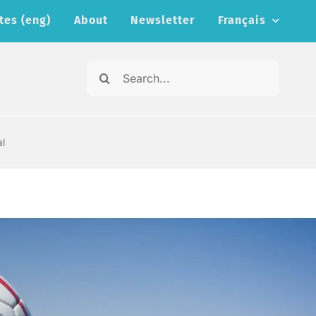
tes (eng)
About
Newsletter
Français
Search
for:
al