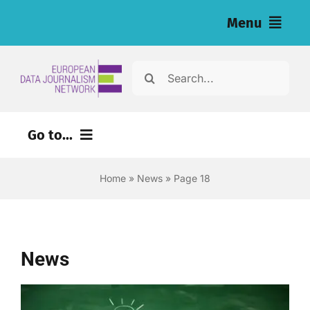
Skip
Menu
to
content
Home
Search
for:
News
Go to...
Nos enquêtes (eng)
Home
»
News
»
Page 18
Ressources pour les journalistes (eng)
About
News
Newsletter
Français