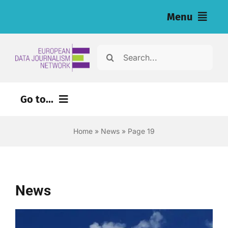
Skip
Menu
to
content
Home
Search
for:
News
Go to...
Nos enquêtes (eng)
Home
»
News
»
Page 19
Ressources pour les journalistes (eng)
About
News
Newsletter
Français