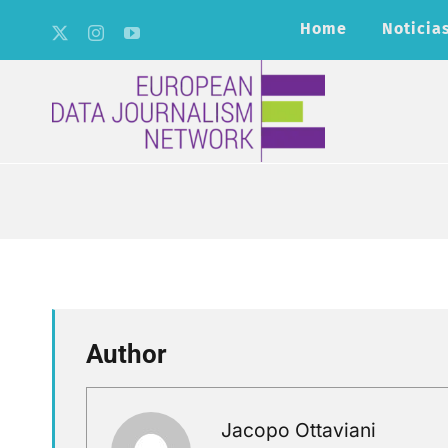
Skip
Home
Noticia
to
content
Author
Jacopo Ottaviani