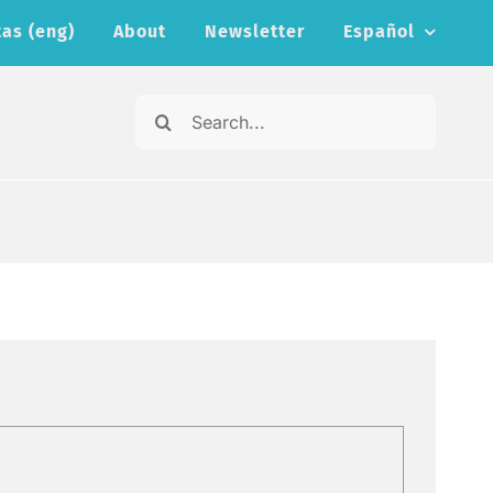
as (eng)
About
Newsletter
Español
Search
for: