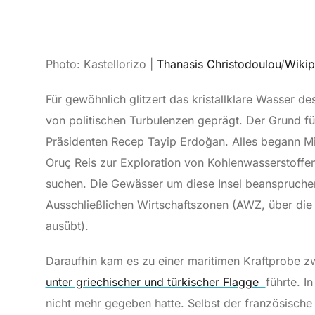
Photo: Kastellorizo |
Thanasis Christodoulou
/
Wiki
Für gewöhnlich glitzert das kristallklare Wasser de
von politischen Turbulenzen geprägt. Der Grund f
Präsidenten Recep Tayip Erdoğan. Alles begann Mit
Oruç Reis zur Exploration von Kohlenwasserstoffen
suchen. Die Gewässer um diese Insel beanspruchen 
Ausschließlichen Wirtschaftszonen (AWZ, über die
ausübt).
Daraufhin kam es zu einer maritimen Kraftprobe z
unter griechischer und türkischer Flagge
führte. I
nicht mehr gegeben hatte. Selbst der französische