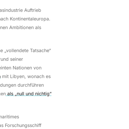
sindustrie Auftrieb
nach Kontinentaleuropa.
enen Ambitionen als
ine „vollendete Tatsache“
rund seiner
inten Nationen von
n
mit Libyen, wonach es
ndungen durchführen
gen
als „null und nichtig“
maritimes
as Forschungsschiff