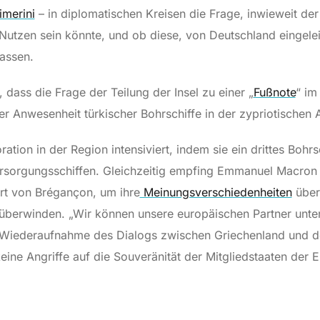
imerini
– in diplomatischen Kreisen die Frage, inwieweit der
utzen sein könnte, und ob diese, von Deutschland eingeleite
assen.
 dass die Frage der Teilung der Insel zu einer „
Fußnote
“ im
r Anwesenheit türkischer Bohrschiffe in der zypriotischen A
ation in der Region intensiviert, indem sie ein drittes Bohrsc
Versorgungsschiffen. Gleichzeitig empfing Emmanuel Macro
rt von Brégançon, um ihre
Meinungsverschiedenheiten
über
überwinden. „Wir können unsere europäischen Partner unter
e Wiederaufnahme des Dialogs zwischen Griechenland und der
ine Angriffe auf die Souveränität der Mitgliedstaaten der 