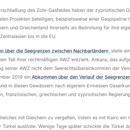
rschließung des Zohr-Gasfeldes haben der zypriotischen Ga
len Projekten beteiligen, beispielsweise einer Gaspipeline 
ern und Griechenland ihrerseits als Bedrohung für ihre eig
entralasien bis in die EU.
über die Seegrenzen zwischen Nachbarländern
stelle e
nen Teil ihrer rechtmäßigen AWZ entzieht. Ankara, das aufg
nung seiner AWZ nicht dem Seerechtsübereinkommen der Vere
mber 2019 ein
Abkommen über den Verlauf der Seegrenze
ft, und in diesen Gewässern nach eigenem Ermessen Gaserku
n, französischen, griechischen und zypriotischen Regierun
leiches mit Gleichem zu vergelten, indem es mit Kairo ein 
ürkei auslöste. Wenige Tage später schickte die Türkei d