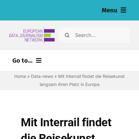
Skip
Menu
to
content
Home
Search
for:
Nachrichten
Go to...
Investigationen (eng)
Home
»
Data-news
»
Mit Interrail findet die Reisekunst
Ressourcen für Journalist:innen (eng)
langsam ihren Platz in Europa
About
Newsletter
Mit Interrail findet
Deutsch
die Reisekunst