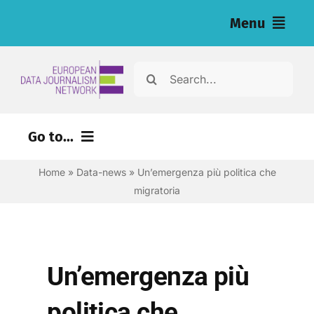
Salta
Menu
al
contenuto
Home
Cerca
per:
Articoli
Go to...
Inchieste (eng)
Home
»
Data-news
»
Un’emergenza più politica che
Risorse per i giornalisti (eng)
migratoria
Chi siamo
Newsletter
Un’emergenza più
Italiano
politica che