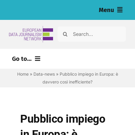
Salta
Menu
al
contenuto
Home
Cerca
per:
Articoli
Go to...
Inchieste (eng)
Home
»
Data-news
»
Pubblico impiego in Europa: è
Risorse per i giornalisti (eng)
davvero così inefficiente?
Chi siamo
Newsletter
Pubblico impiego
Italiano
in Europa: è