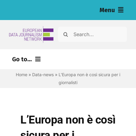
Salta
Menu
al
contenuto
Home
Cerca
per:
Articoli
Go to...
Inchieste (eng)
Home
»
Data-news
»
L’Europa non è così sicura per i
Risorse per i giornalisti (eng)
giornalisti
Chi siamo
Newsletter
L’Europa non è così
Italiano
sicura per i