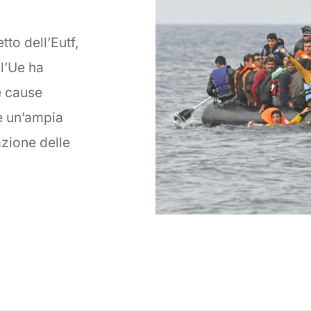
tto dell’Eutf,
 l’Ue ha
le cause
e un’ampia
azione delle