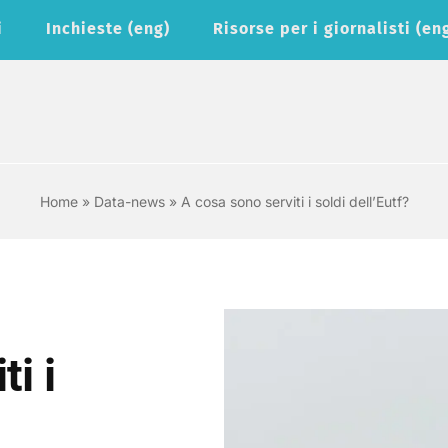
i
Inchieste (eng)
Risorse per i giornalisti (en
Home
»
Data-news
»
A cosa sono serviti i soldi dell’Eutf?
i i