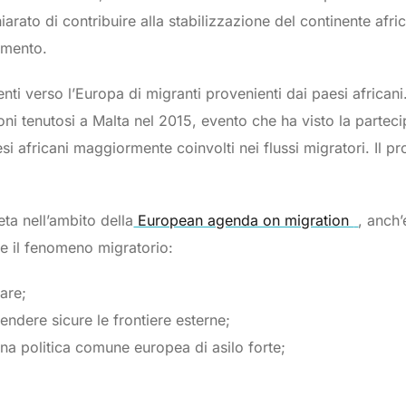
rato di contribuire alla stabilizzazione del continente afric
amento.
tenti verso l’Europa di migranti provenienti dai paesi african
oni tenutosi a Malta nel 2015, evento che ha visto la partec
esi africani maggiormente coinvolti nei flussi migratori. Il 
ta nell’ambito della
European agenda on migration
, anch’
ire il fenomeno migratorio:
lare;
rendere sicure le frontiere esterne;
na politica comune europea di asilo forte;