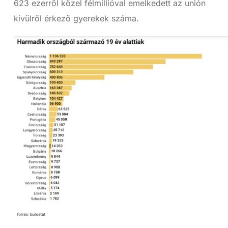
623 ezerről közel félmillióval emelkedett az unión
kívülről érkező gyerekek száma.