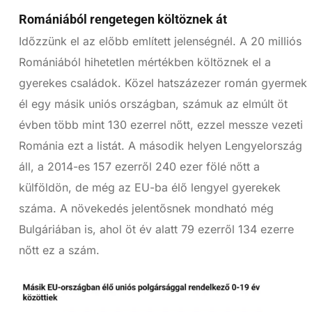
Romániából rengetegen költöznek át
Időzzünk el az előbb említett jelenségnél. A 20 milliós
Romániából hihetetlen mértékben költöznek el a
gyerekes családok. Közel hatszázezer román gyermek
él egy másik uniós országban, számuk az elmúlt öt
évben több mint 130 ezerrel nőtt, ezzel messze vezeti
Románia ezt a listát. A második helyen Lengyelország
áll, a 2014-es 157 ezerről 240 ezer fölé nőtt a
külföldön, de még az EU-ba élő lengyel gyerekek
száma. A növekedés jelentősnek mondható még
Bulgáriában is, ahol öt év alatt 79 ezerről 134 ezerre
nőtt ez a szám.