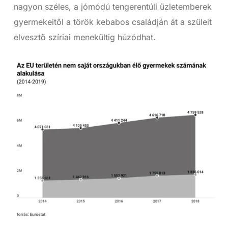
nagyon széles, a jómódú tengerentúli üzletemberek
gyermekeitől a török kebabos családján át a szüleit
elvesztő szíriai menekültig húzódhat.