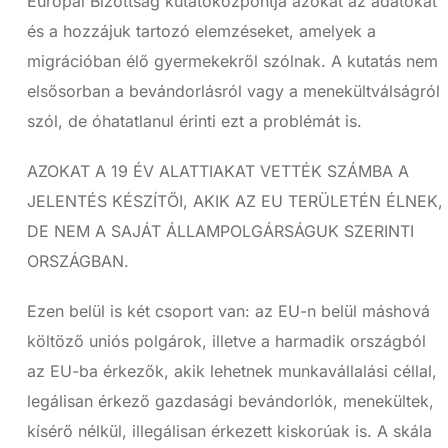
Európai Bizottság kutatóközpontja azokat az adatokat
és a hozzájuk tartozó elemzéseket, amelyek a
migrációban élő gyermekekről szólnak. A kutatás nem
elsősorban a bevándorlásról vagy a menekültválságról
szól, de óhatatlanul érinti ezt a problémát is.
AZOKAT A 19 ÉV ALATTIAKAT VETTÉK SZÁMBA A
JELENTÉS KÉSZÍTŐI, AKIK AZ EU TERÜLETÉN ÉLNEK,
DE NEM A SAJÁT ÁLLAMPOLGÁRSÁGUK SZERINTI
ORSZÁGBAN.
Ezen belül is két csoport van: az EU-n belül máshová
költöző uniós polgárok, illetve a harmadik országból
az EU-ba érkezők, akik lehetnek munkavállalási céllal,
legálisan érkező gazdasági bevándorlók, menekültek,
kísérő nélkül, illegálisan érkezett kiskorúak is. A skála