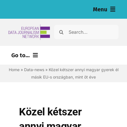
Skip
Menu
to
content
Home
Search
for:
Hírek
Go to...
Nyomozások (eng)
Home
»
Data-news
»
Közel kétszer annyi magyar gyerek él
Eszközök újságírók számára (eng)
másik EU-s országban, mint öt éve
About
Newsletter
Közel kétszer
Magyar
annyi magyar