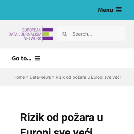
Skip
Menu
to
content
Home
Search
for:
Vijesti
Go to...
Naša istraživanja (eng)
Home
»
Data-news
»
Rizik od požara u Europi sve veći
Izvori za novinare (eng)
About
Newsletter
Rizik od požara u
Hrvatski
Europi sve veći