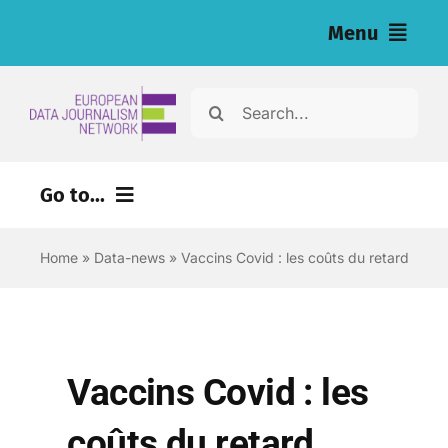
Skip
Menu
to
content
Home
Search
for:
News
Go to...
Nos enquêtes (eng)
Home
»
Data-news
»
Vaccins Covid : les coûts du retard
Ressources pour les journalistes (eng)
About
Newsletter
Vaccins Covid : les
Français
coûts du retard