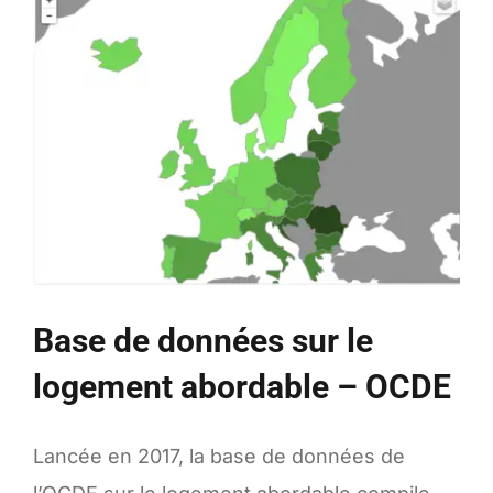
pour
la
sécurité
et
la
santé
au
travail
Base de données sur le
logement abordable – OCDE
Lancée en 2017, la base de données de