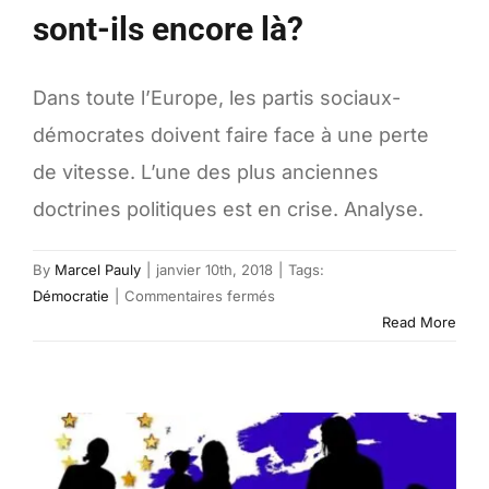
sont-ils encore là?
Dans toute l’Europe, les partis sociaux-
démocrates doivent faire face à une perte
de vitesse. L’une des plus anciennes
doctrines politiques est en crise. Analyse.
By
Marcel Pauly
|
janvier 10th, 2018
|
Tags:
sur
Démocratie
|
Commentaires fermés
Les
Read More
sociaux-
démocrates
sont-
ils
encore
là?