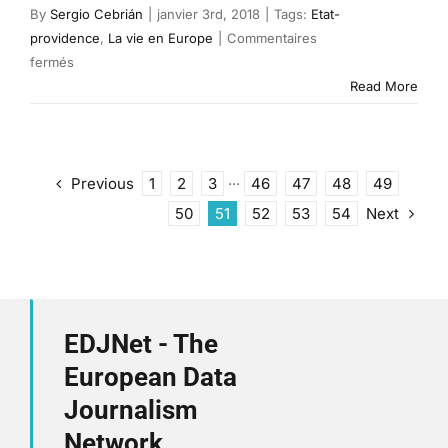
By
Sergio Cebrián
|
janvier 3rd, 2018
|
Tags:
Etat-
providence
,
La vie en Europe
|
Commentaires
sur
fermés
Un
Read More
ralentissement
et
de
grandes
Previous
1
2
3
···
46
47
48
49
différences
Next
50
51
52
53
54
EDJNet - The
European Data
Journalism
Network