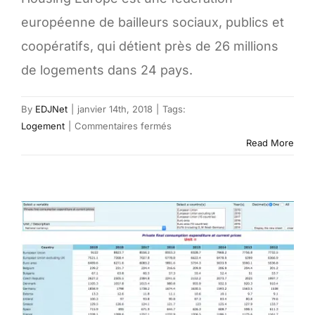
européenne de bailleurs sociaux, publics et
coopératifs, qui détient près de 26 millions
de logements dans 24 pays.
By
EDJNet
|
janvier 14th, 2018
|
Tags:
sur
Logement
|
Commentaires fermés
The
Read More
State
of
housing
in
the
EU
–
Housing
Europe