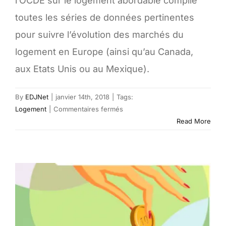
l’OCDE sur le logement abordable compile
toutes les séries de données pertinentes
pour suivre l’évolution des marchés du
logement en Europe (ainsi qu’au Canada,
aux Etats Unis ou au Mexique).
By
EDJNet
|
janvier 14th, 2018
|
Tags:
sur
Logement
|
Commentaires fermés
Base
Read More
de
données
sur
le
logement
abordable
–
OCDE