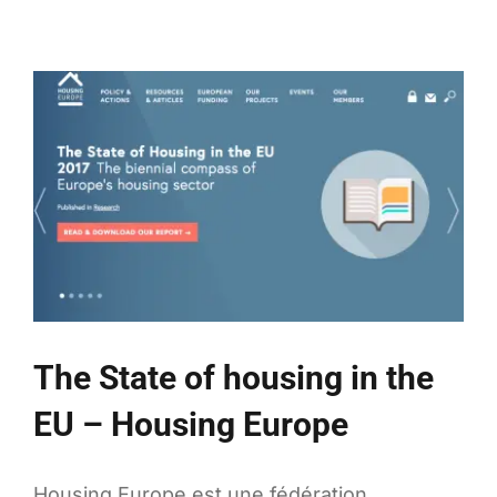
at
a
glance
–
OCDE
The State of housing in the
EU – Housing Europe
Housing Europe est une fédération