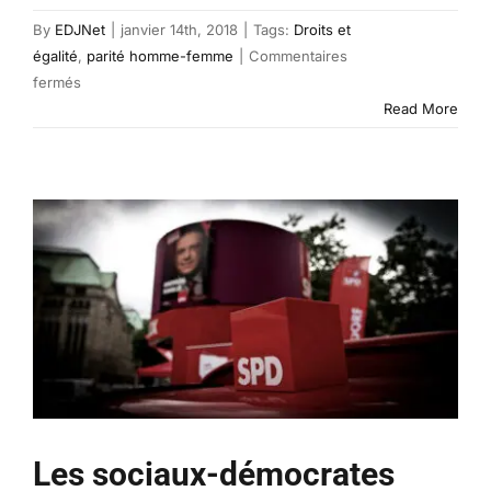
By
EDJNet
|
janvier 14th, 2018
|
Tags:
Droits et
égalité
,
parité homme-femme
|
Commentaires
sur
fermés
Base
Read More
de
données
de
l’Institut
européen
pour
l’égalité
entre
les
hommes
et
les
femmes
Les sociaux-démocrates
(EIGE)