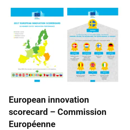
Ameco
–
Commission
européenne
European innovation
scorecard – Commission
Européenne