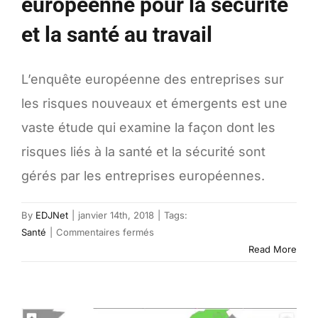
européenne pour la sécurité
et la santé au travail
L’enquête européenne des entreprises sur
les risques nouveaux et émergents est une
vaste étude qui examine la façon dont les
risques liés à la santé et la sécurité sont
gérés par les entreprises européennes.
By
EDJNet
|
janvier 14th, 2018
|
Tags:
sur
Santé
|
Commentaires fermés
Enquête
Read More
ESENER
–
Agence
européenne