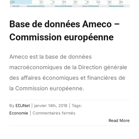
Base de données Ameco –
Commission européenne
Ameco est la base de données
macroéconomiques de la Direction générale
des affaires économiques et financières de
la Commission européenne.
By
EDJNet
|
janvier 14th, 2018
|
Tags:
sur
Economie
|
Commentaires fermés
Base
Read More
de
données