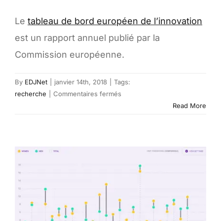
Le
tableau de bord européen de l’innovation
est un rapport annuel publié par la
Commission européenne.
By
EDJNet
|
janvier 14th, 2018
|
Tags:
sur
recherche
|
Commentaires fermés
European
Read More
innovation
scorecard
–
Commission
Européenne