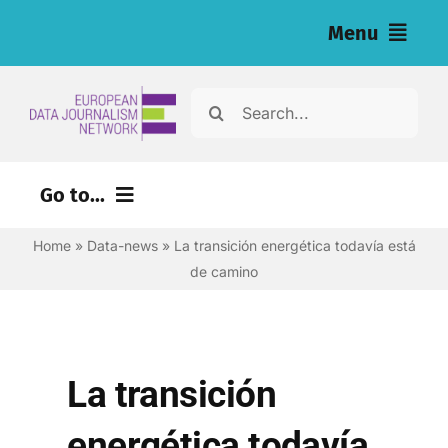
Skip
Menu
to
content
Home
Search
for:
Noticias
Go to...
Investigaciones (eng)
Home
»
Data-news
»
La transición energética todavía está
Recursos para periodistas (eng)
de camino
About
Newsletter
La transición
Español
energética todavía