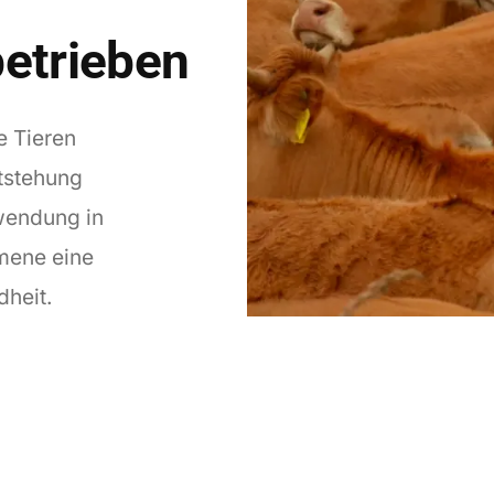
etrieben
e Tieren
tstehung
wendung in
mene eine
heit.