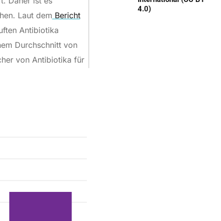
. Daher ist es
4.0)
chen. Laut dem
Bericht
ften Antibiotika
nem Durchschnitt von
her von Antibiotika für