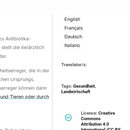
English
Français
Deutsch
u Antibiotika-
Italiano
ellt die tierärztlich
dar.
Translator/s:
eitserreger, die in der
chen Ursprungs,
Tags:
Gesundheit
,
itserreger können dann
Landwirtschaft
nd Tieren oder durch
Licence:
Creative
Commons
Attribution 4.0
International (CC BY