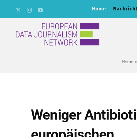
Skip
Home
Nachrich
to
content
Home
Weniger Antibioti
europäischen