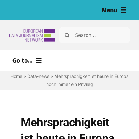
Skip
Menu
to
content
Home
Search
for:
Nachrichten
Go to...
Investigationen (eng)
Home
»
Data-news
»
Mehrsprachigkeit ist heute in Europa
Ressourcen für Journalist:innen (eng)
noch immer ein Privileg
About
Newsletter
Mehrsprachigkeit
Deutsch
ist heute in Europa