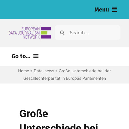
Skip
Menu
to
content
Home
Search
for:
Nachrichten
Go to...
Investigationen (eng)
Home
»
Data-news
»
Große Unterschiede bei der
Ressourcen für Journalist:innen (eng)
Geschlechterparität in Europas Parlamenten
About
Newsletter
Große
Deutsch
Unterschiede bei