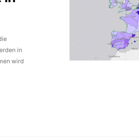
die
erden in
men wird