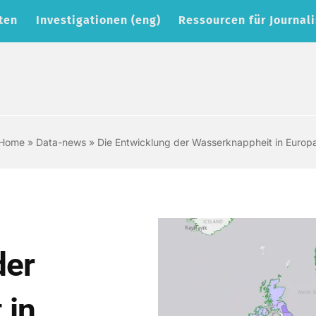
ten
Investigationen (eng)
Ressourcen für Journali
Home
»
Data-news
»
Die Entwicklung der Wasserknappheit in Europ
der
 in