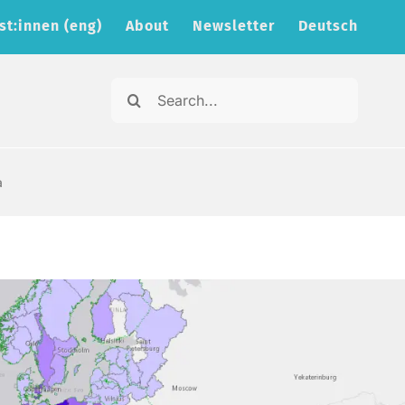
st:innen (eng)
About
Newsletter
Deutsch
Search
for:
a