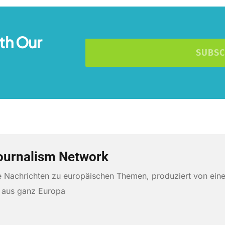
th Our
SUBSC
ournalism Network
te Nachrichten zu europäischen Themen, produziert von ein
n aus ganz Europa