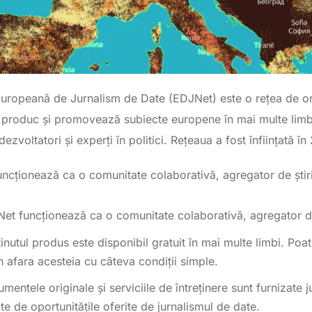
uropeană de Jurnalism de Date (EDJNet) este o rețea de orga
 produc și promovează subiecte europene în mai multe limbi
, dezvoltatori și experți în politici. Rețeaua a fost înființată în
ncționează ca o comunitate colaborativă, agregator de știri
et funcționează ca o comunitate colaborativă, agregator de 
inutul produs este disponibil gratuit în mai multe limbi. Poate 
in afara acesteia cu câteva condiții simple.
umentele originale și serviciile de întreţinere sunt furnizate ju
ite de oportunitățile oferite de jurnalismul de date.