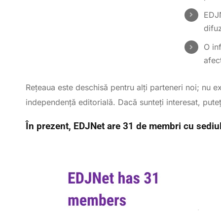
EDJN
difu
O in
afec
Rețeaua este deschisă pentru alți parteneri noi; nu ex
independenţă editorială. Dacă sunteți interesat, pute
În prezent, EDJNet are 31 de membri cu sediul î