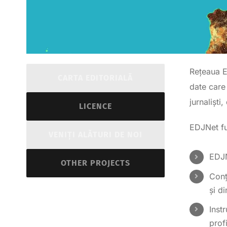
Rețeaua E
CARTA EDITORIALĂ
date care
jurnaliști
LICENCE
EDJNet fu
VENIŢI ALĂTURI DE NOI
EDJN
OTHER PROJECTS
Conț
și d
Instr
prof