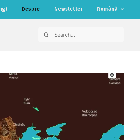
ng)
Despre
Newsletter
Română
Search
for: