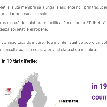
et își ajută membrii să ajungă la audiențe noi, prin traducere
zarea lor prin canalele sale.
frastructură de colaborare facilitează membrilor EDJNet să 
tează societățile europene.
istă nicio taxă de intrare. Toţi membrii sunt de acord cu pol
ți consulta política noastră privind statutul de membru.
n 19 țări diferite: