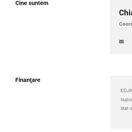
Cine suntem
Chi
Coord
Finanţare
EDJN
supuş
stat 