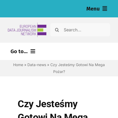
Skip
Menu
to
content
Home
Search
for:
Wiadomości
Go to...
Nasze dochodzenia (eng)
Home
»
Data-news
»
Czy Jesteśmy Gotowi Na Mega
Zasoby dla dziennikarzy (eng)
Pożar?
About
Newsletter
Czy Jesteśmy
Polski
Gotowi Na Mega