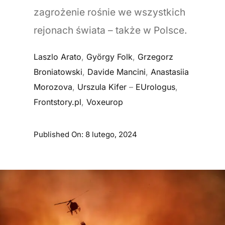
zagrożenie rośnie we wszystkich
rejonach świata – także w Polsce.
Laszlo Arato
,
György Folk
,
Grzegorz
Broniatowski
,
Davide Mancini
,
Anastasiia
Morozova
,
Urszula Kifer
–
EUrologus
,
Frontstory.pl
,
Voxeurop
Published On: 8 lutego, 2024