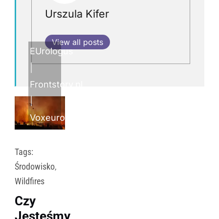
Urszula Kifer
View all posts
EUrologus
|
Frontstory.pl
|
Voxeurop
Tags:
Środowisko
,
Wildfires
Czy
Jesteśmy