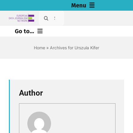
Skip
Menu
to
Search
Home
content
for:
Go to...
Wiadomości
Home
»
Archives for Urszula Kifer
Nasze dochodzenia (eng)
Zasoby dla dziennikarzy (eng)
About
Author
Newsletter
Polski