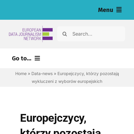
Skip
Menu
to
content
Home
Search
for:
Wiadomości
Go to...
Nasze dochodzenia (eng)
Home
»
Data-news
»
Europejczycy, którzy pozostają
Zasoby dla dziennikarzy (eng)
wykluczeni z wyborów europejskich
About
Newsletter
Europejczycy,
Polski
którzy pozostają