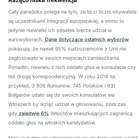
Rażąco niska frekwencja
Cały paradoks polega na tym, że to ci liczni obywatele
są uczestnikami integracji europejskiej, a mimo to
jedynie niewielki ich odsetek bierze udział w
eurowyborach.
Dane dotyczące ostatnich wyborów
pokazują, że nawet 95% cudzoziemców z Unii nie
zagłosowało w swoich miejscach zamieszkania.
Ponadto, niewielu z nich oddało głos w konsulacie czy
też drogą korespondencyjną. W roku 2014 na
przykład, 3 806 Rumunów, 745 Polaków i 631
Bułgarów udało się do swoich konsulatów we
Włoszech by wziąć udział w głosowaniu, podczas
gdy
zaledwie 6%
Włochów mieszkających zagranicą
oddało głos na włoskich kandydatów.
Mało jest danych odnoszących się do frekwencji wśród