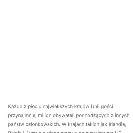
Każde z pięciu największych krajów Unii gości
przynajmniej milion obywateli pochodzących z innych
państw członkowskich. W krajach takich jak Irlandia,
Belgia i Austria cudzoziemcy z obywatelstwem UE