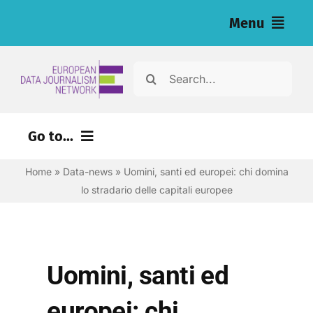
Salta
Menu
al
contenuto
Home
Cerca
per:
Articoli
Go to...
Inchieste (eng)
Home
»
Data-news
»
Uomini, santi ed europei: chi domina
Risorse per i giornalisti (eng)
lo stradario delle capitali europee
Chi siamo
Newsletter
Uomini, santi ed
Italiano
europei: chi