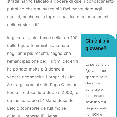
strada hanno faticato a godere di quel riconoscimento
pubblico che era invece più facilmente dato agli
uomini, anche nella toponomastica o nei monumenti
delle nostre città.
In generale, più donne nella top 100
Chi è il più
delle figure femminili sono nate
giovane?
negli anni più recenti, segno che
l’emancipazione degli ultimi decenni
La persona più
ha portato molte più donne a
“giovane” ad
vedere riconosciuti i propri risultati.
apparire nella
classifica
Se tra gli uomini solo Papa Giovanni
generale è
Paolo II è deceduto dopo il 2000, le
l’astronauta
donne sono ben 5: Maria José del
sovietico Yuri
Belgio (consorte dell’ultimo re
Gagarin, nato
nel 1934 e
d’Italia, Umberto II), Anna