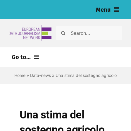
Salta
Menu
al
contenuto
Home
Cerca
per:
Articoli
Go to...
Inchieste (eng)
Home
»
Data-news
»
Una stima del sostegno agricolo
Risorse per i giornalisti (eng)
Chi siamo
Newsletter
Una stima del
Italiano
sostegno agricolo