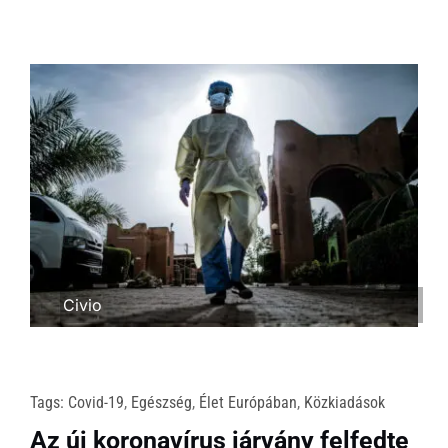
Civio
Tags:
Covid-19
,
Egészség
,
Élet Európában
,
Közkiadások
Az új koronavírus járvány felfedte