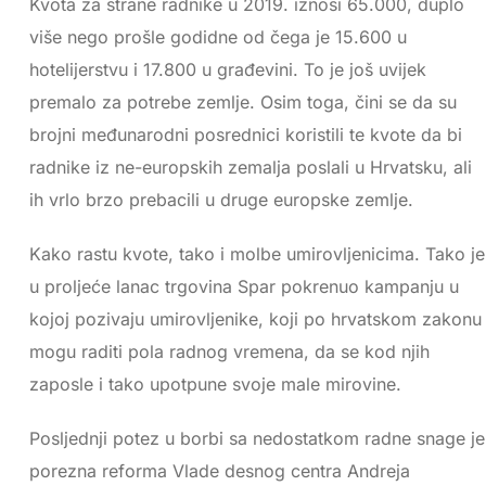
Kvota za strane radnike u 2019. iznosi 65.000, duplo
više nego prošle godidne od čega je 15.600 u
hotelijerstvu i 17.800 u građevini. To je još uvijek
premalo za potrebe zemlje. Osim toga, čini se da su
brojni međunarodni posrednici koristili te kvote da bi
radnike iz ne-europskih zemalja poslali u Hrvatsku, ali
ih vrlo brzo prebacili u druge europske zemlje.
Kako rastu kvote, tako i molbe umirovljenicima. Tako je
u proljeće lanac trgovina Spar pokrenuo kampanju u
kojoj pozivaju umirovljenike, koji po hrvatskom zakonu
mogu raditi pola radnog vremena, da se kod njih
zaposle i tako upotpune svoje male mirovine.
Posljednji potez u borbi sa nedostatkom radne snage je
porezna reforma Vlade desnog centra Andreja