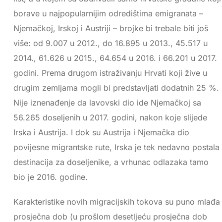
borave u najpopularnijim odredištima emigranata –
Njemačkoj, Irskoj i Austriji – brojke bi trebale biti još
više: od 9.007 u 2012., do 16.895 u 2013., 45.517 u
2014., 61.626 u 2015., 64.654 u 2016. i 66.201 u 2017.
godini. Prema drugom istraživanju Hrvati koji žive u
drugim zemljama mogli bi predstavljati dodatnih 25 %.
Nije iznenađenje da lavovski dio ide Njemačkoj sa
56.265 doseljenih u 2017. godini, nakon koje slijede
Irska i Austrija. I dok su Austrija i Njemačka dio
povijesne migrantske rute, Irska je tek nedavno postala
destinacija za doseljenike, a vrhunac odlazaka tamo
bio je 2016. godine.
Karakteristike novih migracijskih tokova su puno mlađa
prosječna dob (u prošlom desetljeću prosječna dob