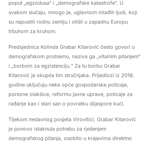
poput „egzodusa“ i „demografske katastrofe“. U
svakom slučaju, mnogo je, uglavnom mlađih ljudi, koji
su napustili rodnu zemlju i otišli u zapadnu Europu
trbuhom za kruhom.
Predsjednica Kolinda Grabar Kitarović često govori o
demografskom problemu, naziva ga „vitalnim pitanjem“
i „borbom za egzistenciju.“ Za tu borbu Grabar
Kitarović je okupila tim stručnjaka. Prijedlozi iz 2018.
godine uključuju neke opće gospodarske poticaje,
porezne olakšice, reformu javne uprave, poticaje za
rađanje kao i stari san o povratku dijaspore kući.
Tijekom nedavnog posjeta Virovitici, Grabar Kitarović
je ponovo istaknula potrebu za rješenjem
demografskog pitanja, osobito u krajevima direktno