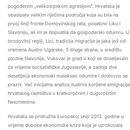
pogođenim „velikosrpskom agresijom“. Hrvatska je
obasipala velikim riječima područja koja su bila na
prvoj liniji fronte Domovinskog rata, posebno Liku i
Slavoniju, ali im je dopustila da gospodarski odumru. U
brodovitoj regiji, Lici, tradicija migracije je jaka još od
vremena Austro-Ugarske. S druge strane, u središtu
plodne Slavonije, Vukovar je grad u koji se doseljavalo
za vrijeme socijalističke Jugoslavije, a zadnja dva
desetljeća ekonomski malaksao odumire i doslovno se
prazni. Već inicijalna analiza ilustrira korijene emigracije
hrvatskog radništva u kratkoročnim i dugoročnim
fenomenima.
Hrvatska se pridružila Europskoj uniji 2013. godine u
vrijeme duboke ekonomske krize koja je uzrokovala