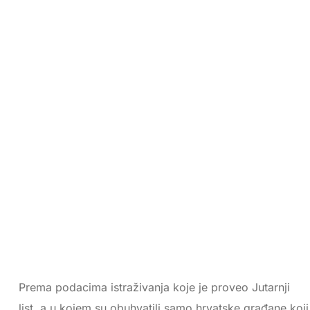
Prema podacima istraživanja koje je proveo Jutarnji
list, a u kojem su obuhvatili samo hrvatske građane koji