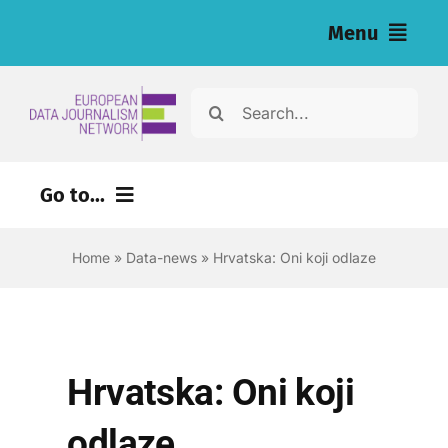
Skip
Menu
to
content
Home
Search
for:
Vijesti
Go to...
Naša istraživanja (eng)
Home
»
Data-news
»
Hrvatska: Oni koji odlaze
Izvori za novinare (eng)
About
Newsletter
Hrvatska: Oni koji
Hrvatski
odlaze