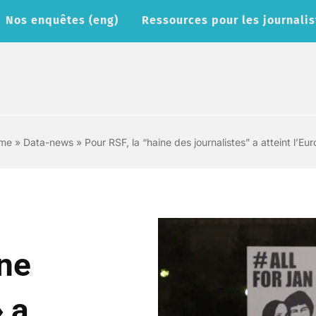
Nos enquêtes (eng)
Ressources pour les journalis
me
»
Data-news
»
Pour RSF, la “haine des journalistes” a atteint l’Eu
ine
» a