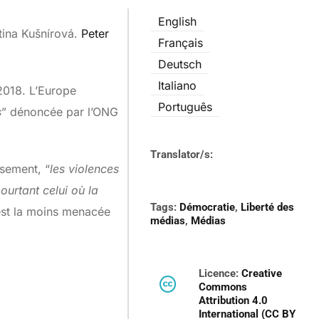
English
tina Kušnírová.
Peter
Français
Deutsch
Italiano
2018. L’Europe
Português
s
” dénoncée par l’ONG
Translator/s:
ssement, “
les violences
ourtant celui où la
Tags:
Démocratie
,
Liberté des
 est la moins menacée
médias
,
Médias
Licence:
Creative
Commons
Attribution 4.0
International (CC BY