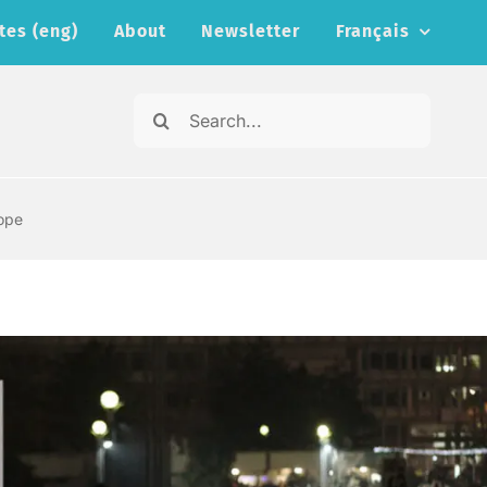
tes (eng)
About
Newsletter
Français
Search
for:
rope