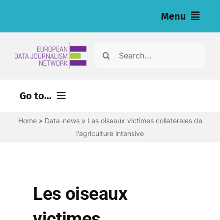
Skip
Menu
to
content
Home
Search
for:
News
Go to...
Nos enquêtes (eng)
Home
»
Data-news
»
Les oiseaux victimes collatérales de
Ressources pour les journalistes (eng)
l’agriculture intensive
About
Newsletter
Les oiseaux
Français
victimes