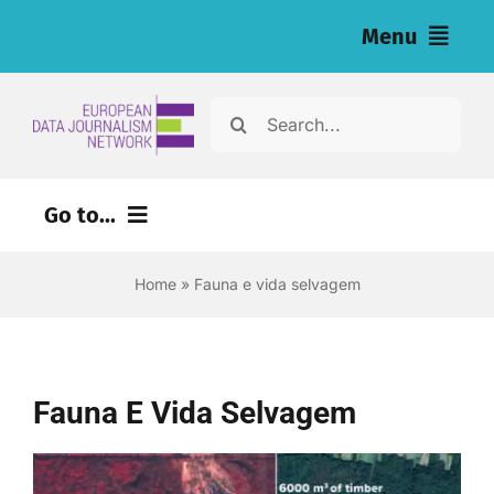
Skip
Menu
to
content
Home
Search
for:
Notícias
Go to...
Nossas investigações (eng)
Home
»
Fauna e vida selvagem
Recursos para jornalistas (eng)
About
Fauna E Vida Selvagem
Newsletter
Português