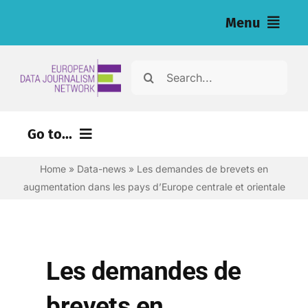
Skip
Menu
to
content
Home
Search
for:
News
Go to...
Nos enquêtes (eng)
Home
»
Data-news
»
Les demandes de brevets en
Ressources pour les journalistes (eng)
augmentation dans les pays d’Europe centrale et orientale
About
Newsletter
Les demandes de
Français
brevets en