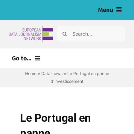
Skip
Menu
to
content
Home
Search
for:
News
Go to...
Nos enquêtes (eng)
Home
»
Data-news
»
Le Portugal en panne
Ressources pour les journalistes (eng)
d’investissement
About
Newsletter
Le Portugal en
Français
panne